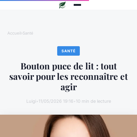
Accueil
›
Santé
SANTÉ
Bouton puce de lit : tout
savoir pour les reconnaître et
agir
Luigi
•
11/05/2026 19:16
•
10 min de lecture