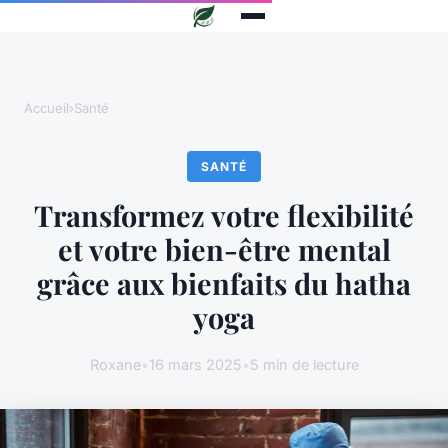
Accueil
›
Santé
SANTÉ
Transformez votre flexibilité
et votre bien-être mental
grâce aux bienfaits du hatha
yoga
Roxane
•
16 mars 2025
•
5 min de lecture