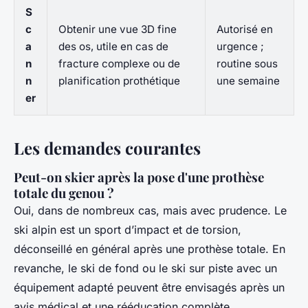
S
c
Obtenir une vue 3D fine
Autorisé en
a
des os, utile en cas de
urgence ;
n
fracture complexe ou de
routine sous
n
planification prothétique
une semaine
er
Les demandes courantes
Peut-on skier après la pose d'une prothèse
totale du genou ?
Oui, dans de nombreux cas, mais avec prudence. Le
ski alpin est un sport d’impact et de torsion,
déconseillé en général après une prothèse totale. En
revanche, le ski de fond ou le ski sur piste avec un
équipement adapté peuvent être envisagés après un
avis médical et une rééducation complète.