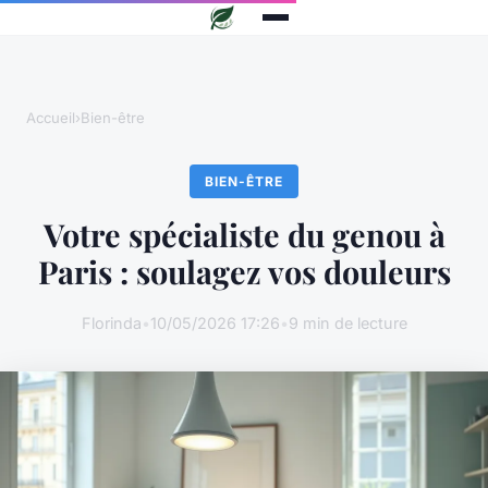
Accueil
›
Bien-être
BIEN-ÊTRE
Votre spécialiste du genou à
Paris : soulagez vos douleurs
Florinda
•
10/05/2026 17:26
•
9 min de lecture