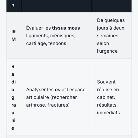
n
De quelques
Évaluer les
tissus mous
:
jours à deux
IR
ligaments, ménisques,
semaines,
M
cartilage, tendons
selon
l’urgence
R
a
di
Souvent
o
Analyser les
os
et l’espace
réalisé en
g
articulaire (rechercher
cabinet,
ra
arthrose, fractures)
résultats
p
immédiats
hi
e